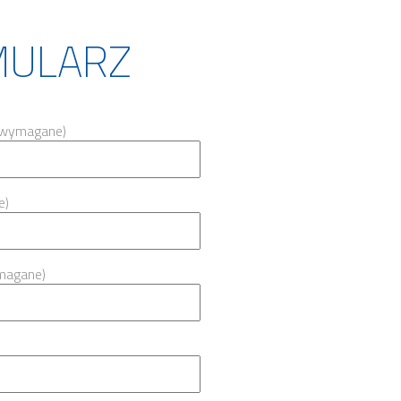
MULARZ
 (wymagane)
e)
magane)