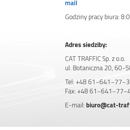
mail
Godziny pracy biura: 8:
Adres siedziby:
CAT TRAFFIC Sp. z o.o.
ul. Botaniczna 20, 60-
Tel: +48 61−641−77−
Fax: +48 61−641−77−
E-mail:
biuro@cat-traff