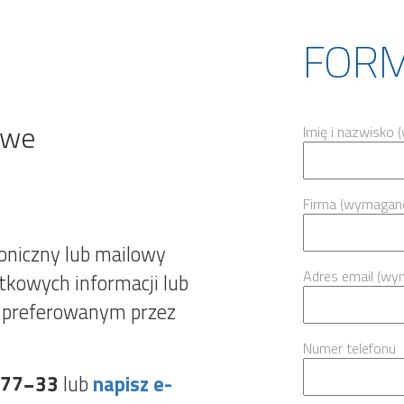
FOR
owe
Imię i nazwisko
Firma (wymagan
oniczny lub mailowy
Adres email (wy
tkowych informacji lub
 preferowanym przez
Numer telefonu
−77−33
lub
napisz e-