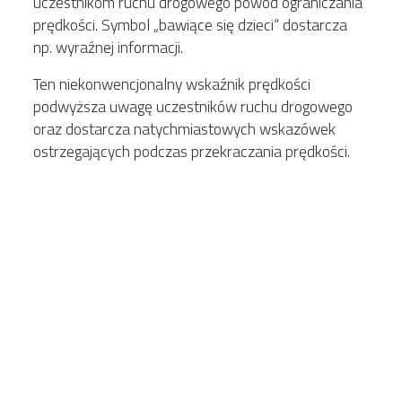
uczestnikom ruchu drogowego powód ograniczania
prędkości. Symbol „bawiące się dzieci“ dostarcza
np. wyraźnej informacji.
Ten niekonwencjonalny wskaźnik prędkości
podwyższa uwagę uczestników ruchu drogowego
oraz dostarcza natychmiastowych wskazówek
ostrzegających podczas przekraczania prędkości.
Cechy:
w pełni programowalny ekran monitora
(możliwość wyświetlania prędkości, tekstu,
symboli i piktogramów),
zintegrowany radar,
przechowywanie danych o ruchu drogowym,
opcjonalna zdalna konfiguracja systemu.