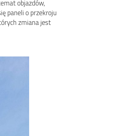
 temat objazdów,
ę paneli o przekroju
tórych zmiana jest