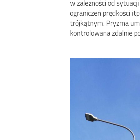
w zależności od sytuacj
ograniczeń prędkości it
trójkątnym. Pryzma umoż
kontrolowana zdalnie 